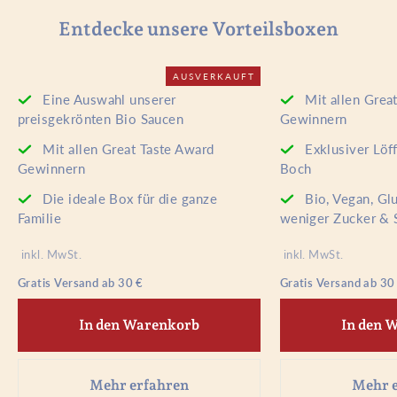
Entdecke unsere Vorteilsboxen
AUSVERKAUFT
Eine Auswahl unserer
Mit allen Grea
preisgekrönten Bio Saucen
Gewinnern
Mit allen Great Taste Award
Exklusiver Löff
Gewinnern
Boch
Die ideale Box für die ganze
Bio, Vegan, Gl
Familie
weniger Zucker & 
inkl. MwSt.
inkl. MwSt.
Gratis Versand ab 30 €
Gratis Versand ab 30
In den Warenkorb
In den 
Mehr erfahren
Mehr 