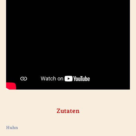
Zutaten
Huhn