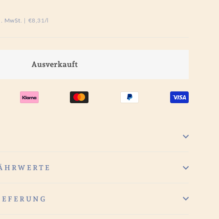
l. MwSt.
|
€8,31
/
l
Ausverkauft
NÄHRWERTE
IEFERUNG