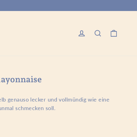
Einkau
Einloggen
Suche
Mayonnaise
elb genauso lecker und vollmündig wie eine
nmal schmecken soll.