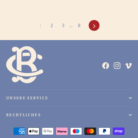
1
2
3
…
8
Vorwärts
Facebook
Instag
V
UNSERE SERVICE
RECHTLICHES